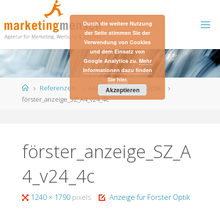
Skip
to
Durch die weitere Nutzung
content
der Seite stimmen Sie der
Verwendung von Cookies
und dem Einsatz von
Google Analytics zu.
Mehr
Informationen dazu finden
Sie hier.
Home
Referenzen
Anzeige für Förster Optik
Akzeptieren
förster_anzeige_SZ_A4_v24_4c
förster_anzeige_SZ_A
4_v24_4c
Full
1240 × 1790
pixels
Anzeige für Förster Optik
size