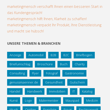
marketingmensch verschafft Ihnen einen besseren Start in
das Kundengespräch!
marketingmensch hilft Ihnen, Klarheit zu schaffen!
marketingmensch verpackt Ihr Produkt, Ihre Dienstleistung
und macht sie hübsch!
UNSERE THEMEN & BRANCHEN
Anzeige
Automobil
B2B
B2C
Briefbogen
Briefumschlag
Broschüre
Buch
Charity
Consulting
Flyer
Fotograf
Gastronomie
genussmaenner.de
Gesundheit
Gutschein
Handel
Handwerk
Immobilien
IT
Katalog
Kunst
Logo
Malermeister
Mauspad
Medizin
Musik
Optiker
Preisliste
Privat
Rechtsanwalt