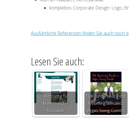
komplettes Corporate Design: Logo, Brie
Ausführliche Referenzen finden Sie auch noch ei
Lesen Sie auch:
Webseite für
Flyer und Plakat Pete
Malermeister
Wyoming Bender's
Kussauer
Vegas Swing Combo