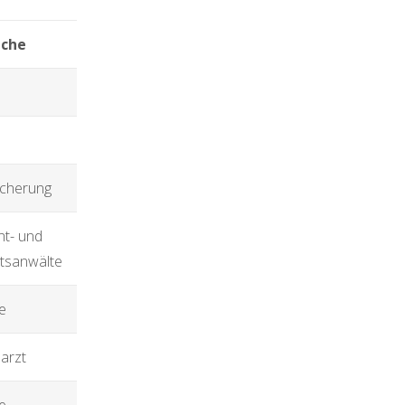
nche
icherung
nt- und
tsanwälte
e
arzt
e