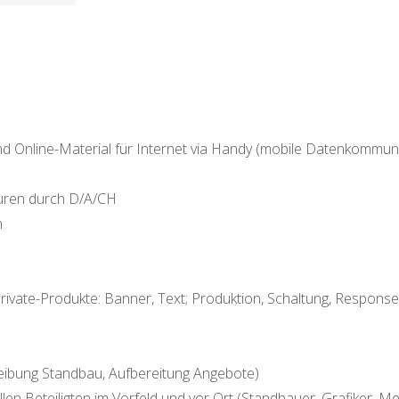
nd Online-Material für Internet via Handy (mobile Datenkommuni
ouren durch D/A/CH
n
vate-Produkte: Banner, Text; Produktion, Schaltung, Response
ibung Standbau, Aufbereitung Angebote)
en Beteiligten im Vorfeld und vor Ort (Standbauer, Grafiker, Mes