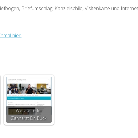
fbogen, Briefumschlag, Kanzleischild, Visitenkarte und Internet-
nmal hier!
Webseite für
Zahnarzt Dr. Buck