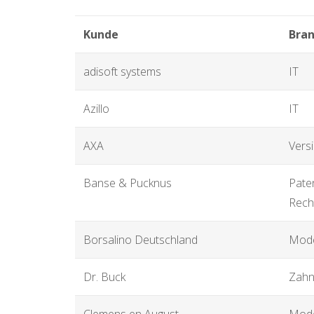
Kunde
Bra
adisoft systems
IT
Azillo
IT
AXA
Vers
Banse & Pucknus
Pate
Rech
Borsalino Deutschland
Mod
Dr. Buck
Zahn
Clemens en August
Mod