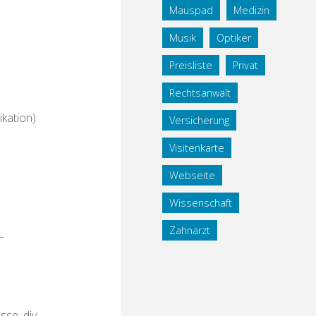
Mauspad
Medizin
Musik
Optiker
Preisliste
Privat
Rechtsanwalt
kation)
Versicherung
Visitenkarte
Webseite
Wissenschaft
Zahnarzt
-
se, div.