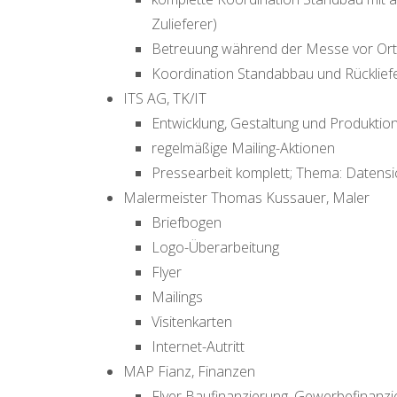
Zulieferer)
Betreuung während der Messe vor Ort (
Koordination Standabbau und Rücklie
ITS AG, TK/IT
Entwicklung, Gestaltung und Produktio
regelmäßige Mailing-Aktionen
Pressearbeit komplett; Thema: Datensi
Malermeister Thomas Kussauer, Maler
Briefbogen
Logo-Überarbeitung
Flyer
Mailings
Visitenkarten
Internet-Autritt
MAP Fianz, Finanzen
Flyer Baufinanzierung, Gewerbefinanzi