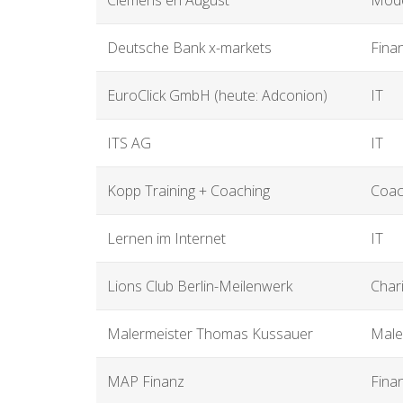
Deutsche Bank x-markets
Fina
EuroClick GmbH (heute: Adconion)
IT
ITS AG
IT
Kopp Training + Coaching
Coac
Lernen im Internet
IT
Lions Club Berlin-Meilenwerk
Chari
Malermeister Thomas Kussauer
Male
MAP Finanz
Fina