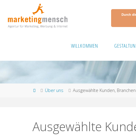
Skip
to
Durch di
content
WILLKOMMEN
GESTALTUN
Home
Über uns
Ausgewählte Kunden, Branchen
Ausgewählte Kunde