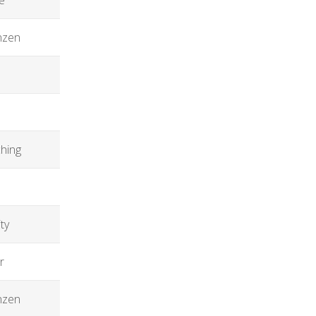
nzen
hing
ty
r
nzen