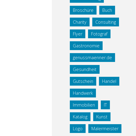
Broschüre
Buch
Charity
Consulting
Flyer
Fotograf
Gastronomie
genussmaenner.de
Gesundheit
Gutschein
Handel
Handwerk
Immobilien
IT
Katalog
Kunst
Logo
Malermeister