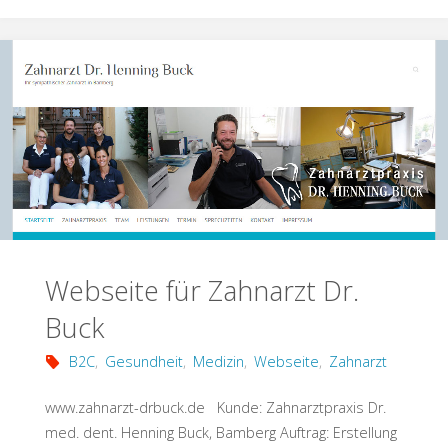
Study
zu
Online-
Backup
in
der
Medizintechnik
Webseite für Zahnarzt Dr.
für
Buck
ITS
B2C
,
Gesundheit
,
Medizin
,
Webseite
,
Zahnarzt
AG"
www.zahnarzt-drbuck.de Kunde: Zahnarztpraxis Dr.
med. dent. Henning Buck, Bamberg Auftrag: Erstellung