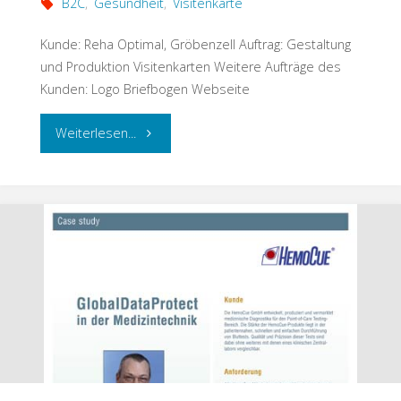
B2C
,
Gesundheit
,
Visitenkarte
Oranienburg"
Kunde: Reha Optimal, Gröbenzell Auftrag: Gestaltung
und Produktion Visitenkarten Weitere Aufträge des
Kunden: Logo Briefbogen Webseite
"Visitenkarte
Weiterlesen...
für
Reha
Optimal"