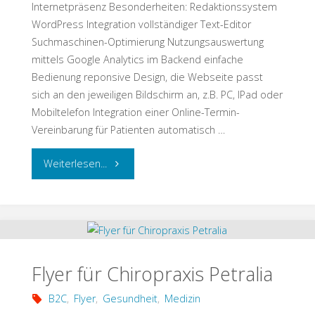
Internetpräsenz Besonderheiten: Redaktionssystem
WordPress Integration vollständiger Text-Editor
Suchmaschinen-Optimierung Nutzungsauswertung
mittels Google Analytics im Backend einfache
Bedienung reponsive Design, die Webseite passt
sich an den jeweiligen Bildschirm an, z.B. PC, IPad oder
Mobiltelefon Integration einer Online-Termin-
Vereinbarung für Patienten automatisch …
"Webseite
Weiterlesen...
für
Zahnarzt
Dr.
Flyer für Chiropraxis Petralia
Buck"
B2C
,
Flyer
,
Gesundheit
,
Medizin