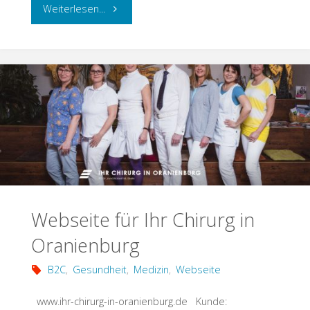
"Webseite
Weiterlesen...
für
Wellness
Beauty
Cosmos"
Webseite für Ihr Chirurg in
Oranienburg
B2C
,
Gesundheit
,
Medizin
,
Webseite
www.ihr-chirurg-in-oranienburg.de Kunde: