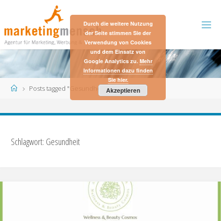
Skip
to
Durch die weitere Nutzung
content
der Seite stimmen Sie der
Verwendung von Cookies
und dem Einsatz von
Google Analytics zu.
Mehr
Informationen dazu finden
Sie hier.
Home
Posts tagged "Gesundheit"
Akzeptieren
Schlagwort:
Gesundheit