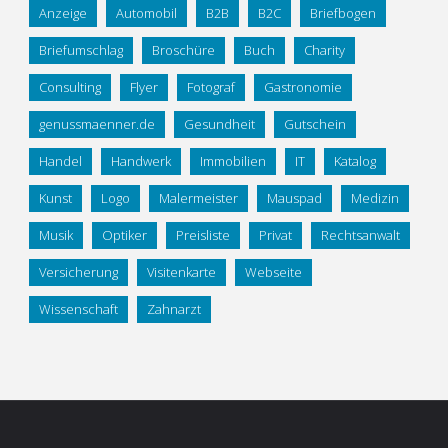
Anzeige
Automobil
B2B
B2C
Briefbogen
Briefumschlag
Broschüre
Buch
Charity
Consulting
Flyer
Fotograf
Gastronomie
genussmaenner.de
Gesundheit
Gutschein
Handel
Handwerk
Immobilien
IT
Katalog
Kunst
Logo
Malermeister
Mauspad
Medizin
Musik
Optiker
Preisliste
Privat
Rechtsanwalt
Versicherung
Visitenkarte
Webseite
Wissenschaft
Zahnarzt