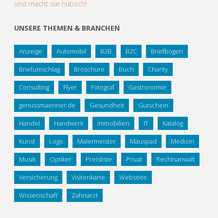
und macht sie hübsch!
UNSERE THEMEN & BRANCHEN
Anzeige
Automobil
B2B
B2C
Briefbogen
Briefumschlag
Broschüre
Buch
Charity
Consulting
Flyer
Fotograf
Gastronomie
genussmaenner.de
Gesundheit
Gutschein
Handel
Handwerk
Immobilien
IT
Katalog
Kunst
Logo
Malermeister
Mauspad
Medizin
Musik
Optiker
Preisliste
Privat
Rechtsanwalt
Versicherung
Visitenkarte
Webseite
Wissenschaft
Zahnarzt