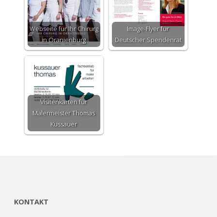
Webseite für Ihr Chirurg
Image-Flyer für
in Oranienburg
Deutscher Spendenrat
Visitenkarten für
Malermeister Thomas
Kussauer
KONTAKT