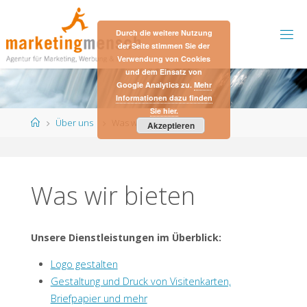
Skip
to
Durch die weitere Nutzung
content
der Seite stimmen Sie der
Verwendung von Cookies
und dem Einsatz von
Google Analytics zu.
Mehr
Informationen dazu finden
Sie hier.
Home
Über uns
Was wir bieten
Akzeptieren
Was wir bieten
Unsere Dienstleistungen im Überblick:
Logo gestalten
Gestaltung und Druck von Visitenkarten,
Briefpapier und mehr