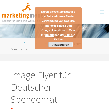
Skip
to
Durch die weitere Nutzung
content
der Seite stimmen Sie der
Verwendung von Cookies
und dem Einsatz von
Google Analytics zu.
Mehr
Informationen dazu finden
Sie hier.
Home
Referenzen
Image-Flyer für Deutscher
Akzeptieren
Spendenrat
Image-Flyer für
Deutscher
Spendenrat