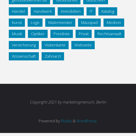
genussmaenner.de
Gesundheit
Gutschein
Handel
Handwerk
Immobilien
IT
Katalog
Kunst
Logo
Malermeister
Mauspad
Medizin
Musik
Optiker
Preisliste
Privat
Rechtsanwalt
Versicherung
Visitenkarte
Webseite
Wissenschaft
Zahnarzt
Copyright 2021 by marketingmensch, Berlin
Powered by
Fluida
&
WordPress.