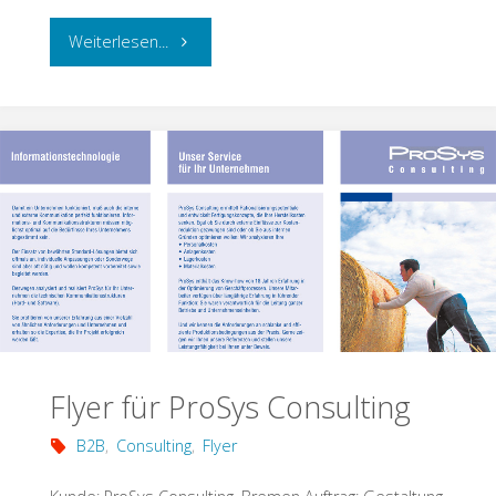
"Webseite
Weiterlesen...
für
Trainer
und
Coach
Dr.
Kopp"
Flyer für ProSys Consulting
B2B
,
Consulting
,
Flyer