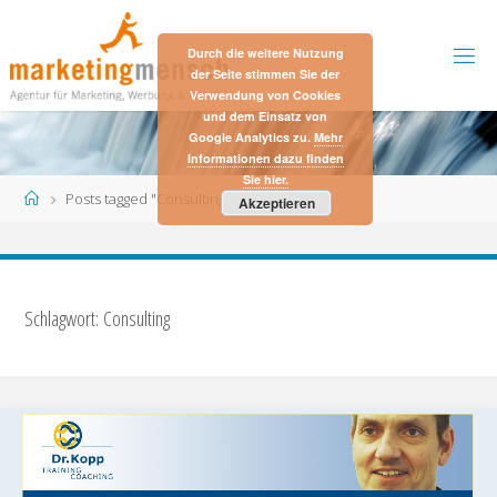
Skip
to
Durch die weitere Nutzung
content
der Seite stimmen Sie der
Verwendung von Cookies
und dem Einsatz von
Google Analytics zu.
Mehr
Informationen dazu finden
Sie hier.
Home
Posts tagged "Consulting"
Akzeptieren
Schlagwort:
Consulting