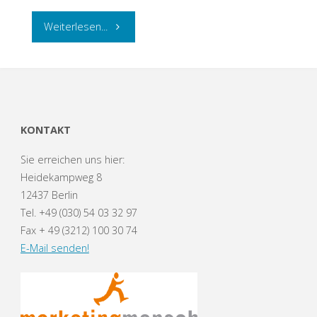
"Logo
Weiterlesen...
für
Krylow
IT-
KONTAKT
Consulting"
Sie erreichen uns hier:
Heidekampweg 8
12437 Berlin
Tel. +49 (030) 54 03 32 97
Fax + 49 (3212) 100 30 74
E-Mail senden!