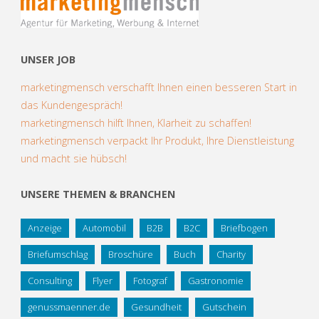
UNSER JOB
marketingmensch verschafft Ihnen einen besseren Start in
das Kundengespräch!
marketingmensch hilft Ihnen, Klarheit zu schaffen!
marketingmensch verpackt Ihr Produkt, Ihre Dienstleistung
und macht sie hübsch!
UNSERE THEMEN & BRANCHEN
Anzeige
Automobil
B2B
B2C
Briefbogen
Briefumschlag
Broschüre
Buch
Charity
Consulting
Flyer
Fotograf
Gastronomie
genussmaenner.de
Gesundheit
Gutschein