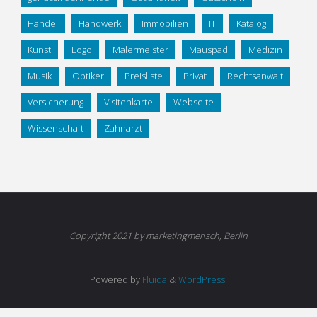
Handel
Handwerk
Immobilien
IT
Katalog
Kunst
Logo
Malermeister
Mauspad
Medizin
Musik
Optiker
Preisliste
Privat
Rechtsanwalt
Versicherung
Visitenkarte
Webseite
Wissenschaft
Zahnarzt
Copyright 2021 by marketingmensch, Berlin
Powered by
Fluida
&
WordPress.