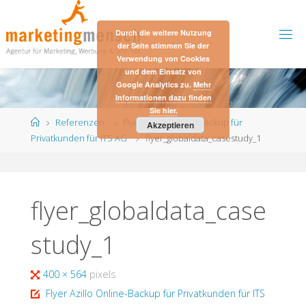
Skip
to
Durch die weitere Nutzung
content
der Seite stimmen Sie der
Verwendung von Cookies
und dem Einsatz von
Google Analytics zu.
Mehr
Informationen dazu finden
Sie hier.
Home
Referenzen
Flyer Azillo Online-Backup für
Akzeptieren
Privatkunden für ITS AG
flyer_globaldata_casestudy_1
flyer_globaldata_case
study_1
Full
400 × 564
pixels
size
Flyer Azillo Online-Backup für Privatkunden für ITS