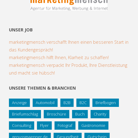
UNSER JOB
marketingmensch verschafft Ihnen einen besseren Start in
das Kundengespräch!
marketingmensch hilft Ihnen, Klarheit zu schaffen!
marketingmensch verpackt Ihr Produkt, Ihre Dienstleistung
und macht sie hübsch!
UNSERE THEMEN & BRANCHEN
Anzeige
Automobil
B2B
B2C
Briefbogen
Briefumschlag
Broschüre
Buch
Charity
Consulting
Flyer
Fotograf
Gastronomie
genussmaenner.de
Gesundheit
Gutschein