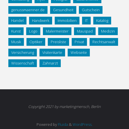
genussmaenner.de
Gesundheit
Gutschein
Handel
Handwerk
Immobilien
IT
Katalog
Kunst
Logo
Malermeister
Mauspad
Medizin
Musik
Optiker
Preisliste
Privat
Rechtsanwalt
Versicherung
Visitenkarte
Webseite
Wissenschaft
Zahnarzt
Copyright 2021 by marketingmensch, Berlin
Powered by
Fluida
&
WordPress.