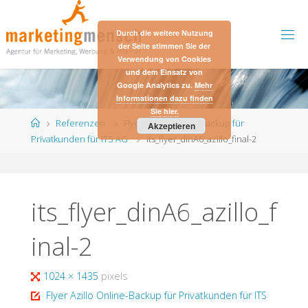
Skip
to
Durch die weitere Nutzung
content
der Seite stimmen Sie der
Verwendung von Cookies
und dem Einsatz von
Google Analytics zu.
Mehr
Informationen dazu finden
Sie hier.
Home
Referenzen
Flyer Azillo Online-Backup für
Akzeptieren
Privatkunden für ITS AG
its_flyer_dinA6_azillo_final-2
its_flyer_dinA6_azillo_f
inal-2
Full
1024 × 1435
pixels
size
Flyer Azillo Online-Backup für Privatkunden für ITS