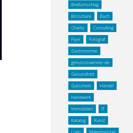
Briefumschlag
Broschüre
Buch
Charity
Consulting
Flyer
Fotograf
Gastronomie
genussmaenner.de
Gesundheit
Gutschein
Handel
Handwerk
Immobilien
IT
Katalog
Kunst
Logo
Malermeister