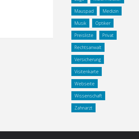
Mauspad
Medizin
Musik
Optiker
Preisliste
Privat
Rechtsanwalt
Versicherung
Visitenkarte
Webseite
Wissenschaft
Zahnarzt