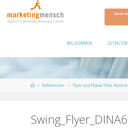
Skip
to
Durch di
content
WILLKOMMEN
GESTALTUN
Home
Referenzen
Flyer und Plakat Pete Wyom
Swing_Flyer_DINA6