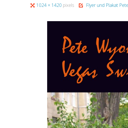
Full
1024 × 1420
pixels
Flyer und Plakat Pe
size