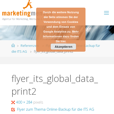
Skip
to
Durch die weitere Nutzung
content
der Seite stimmen Sie der
Verwendung von Cookies
und dem Einsatz von
Google Analytics zu.
Mehr
Informationen dazu finden
Sie hier.
Home
Referenzen
Flyer zum Thema Online-Backup für
Akzeptieren
die ITS AG
flyer_its_global_data_print2
flyer_its_global_data_
print2
Full
400 × 284
pixels
size
Flyer zum Thema Online-Backup für die ITS AG