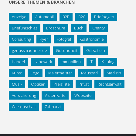
UNSERE THEMEN & BRANCHEN
Anzeige
Automobil
B2B
B2C
Briefbogen
Briefumschlag
Broschüre
Buch
Charity
Consulting
Flyer
Fotograf
Gastronomie
genussmaenner.de
Gesundheit
Gutschein
Handel
Handwerk
Immobilien
IT
Katalog
Kunst
Logo
Malermeister
Mauspad
Medizin
Musik
Optiker
Preisliste
Privat
Rechtsanwalt
Versicherung
Visitenkarte
Webseite
Wissenschaft
Zahnarzt