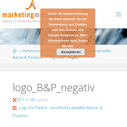
Skip
to
Durch die weitere Nutzung
content
der Seite stimmen Sie der
Verwendung von Cookies
und dem Einsatz von
Google Analytics zu.
Mehr
Informationen dazu finden
Sie hier.
Home
Referenzen
Logo für Patent- und Rechtsanwälte
Akzeptieren
Banse & Pucknus
logo_B&P_negativ
logo_B&P_negativ
Full
977 × 161
pixels
size
Logo für Patent- und Rechtsanwälte Banse &
Pucknus