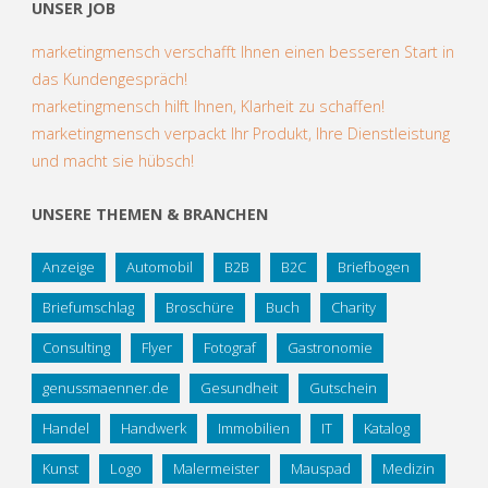
UNSER JOB
marketingmensch verschafft Ihnen einen besseren Start in
das Kundengespräch!
marketingmensch hilft Ihnen, Klarheit zu schaffen!
marketingmensch verpackt Ihr Produkt, Ihre Dienstleistung
und macht sie hübsch!
UNSERE THEMEN & BRANCHEN
Anzeige
Automobil
B2B
B2C
Briefbogen
Briefumschlag
Broschüre
Buch
Charity
Consulting
Flyer
Fotograf
Gastronomie
genussmaenner.de
Gesundheit
Gutschein
Handel
Handwerk
Immobilien
IT
Katalog
Kunst
Logo
Malermeister
Mauspad
Medizin