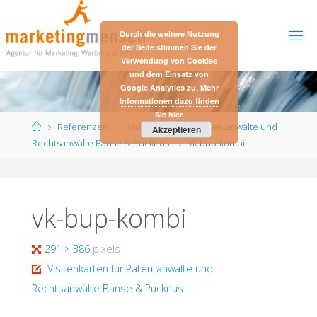
Skip
to
Durch die weitere Nutzung
content
der Seite stimmen Sie der
Verwendung von Cookies
und dem Einsatz von
Google Analytics zu.
Mehr
Informationen dazu finden
Sie hier.
Home
Referenzen
Visitenkarten für Patentanwälte und
Akzeptieren
Rechtsanwälte Banse & Pucknus
vk-bup-kombi
vk-bup-kombi
Full
291 × 386
pixels
size
Visitenkarten für Patentanwälte und
Rechtsanwälte Banse & Pucknus