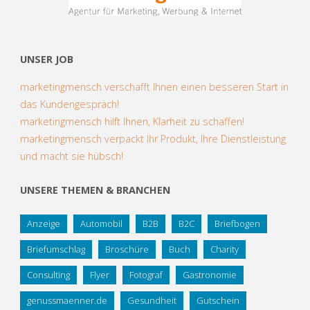
UNSER JOB
marketingmensch verschafft Ihnen einen besseren Start in
das Kundengespräch!
marketingmensch hilft Ihnen, Klarheit zu schaffen!
marketingmensch verpackt Ihr Produkt, Ihre Dienstleistung
und macht sie hübsch!
UNSERE THEMEN & BRANCHEN
Anzeige
Automobil
B2B
B2C
Briefbogen
Briefumschlag
Broschüre
Buch
Charity
Consulting
Flyer
Fotograf
Gastronomie
genussmaenner.de
Gesundheit
Gutschein