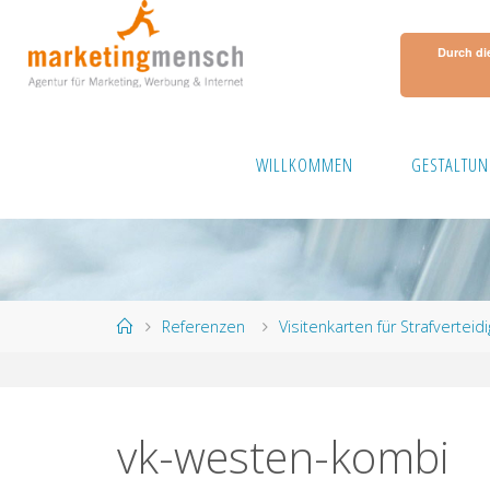
Skip
to
Durch di
content
WILLKOMMEN
GESTALTUN
Home
Referenzen
Visitenkarten für Strafverte
vk-westen-kombi