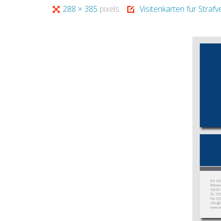
Full
288 × 385
pixels
Visitenkarten für Straf
size