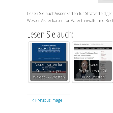
Lesen Sie auch:Visitenkarten für Strafverteidi
WestenVisitenkarten für Patentanwälte und Re
Lesen Sie auch:
Visitenkarten für
Webseite für
Strafverteidiger
Rechtsanwalt Kai
Waldeck & Westen
Bruno Westen
Previous image