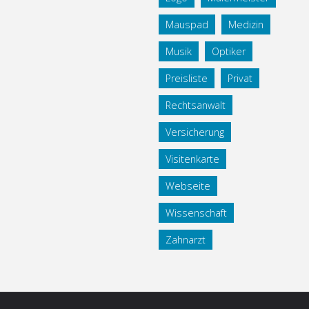
Mauspad
Medizin
Musik
Optiker
Preisliste
Privat
Rechtsanwalt
Versicherung
Visitenkarte
Webseite
Wissenschaft
Zahnarzt