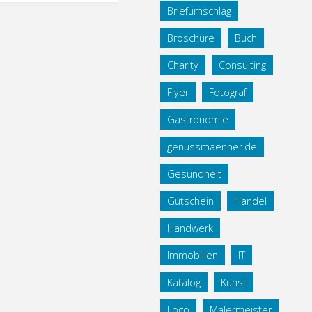
Briefumschlag
Broschüre
Buch
Charity
Consulting
Flyer
Fotograf
Gastronomie
genussmaenner.de
Gesundheit
Gutschein
Handel
Handwerk
Immobilien
IT
Katalog
Kunst
Logo
Malermeister