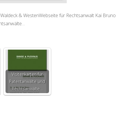
ger Waldeck & WestenWebseite für Rechtsanwalt Kai Bruno
chtsanwälte…
Visitenkarten für
Patentanwälte und
Rechtsanwälte…