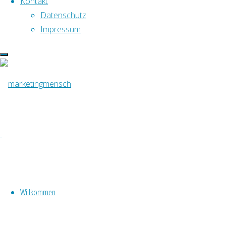
Kontakt
Datenschutz
Impressum
Lesen Sie auch:
Webseite für Malermeister Kussauer
Visitenkarten für Malermeister Thomas 
Willkommen