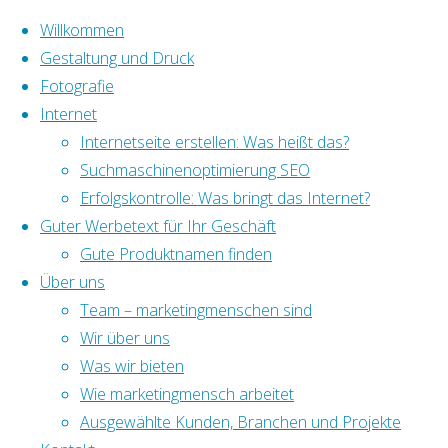
Skip to content
Willkommen
Gestaltung und Druck
Fotografie
Internet
Internetseite erstellen: Was heißt das?
Suchmaschinenoptimierung SEO
Home
Referenzen
Webseite für Malermeister 
Erfolgskontrolle: Was bringt das Internet?
Guter Werbetext für Ihr Geschäft
rp_malermeister-k
Gute Produktnamen finden
Über uns
Team – marketingmenschen sind
Wir über uns
Full size
500 × 329
pixels
Webseite für Malerme
Was wir bieten
Wie marketingmensch arbeitet
Lesen Sie auch:Webseite für Malermeister Kus
Ausgewählte Kunden, Branchen und Projekte
Malermeister Thomas Kussauer