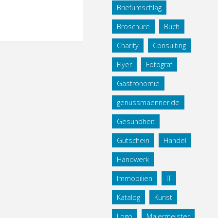
Briefumschlag
Broschüre
Buch
Charity
Consulting
Flyer
Fotograf
Gastronomie
genussmaenner.de
Gesundheit
Gutschein
Handel
Handwerk
Immobilien
IT
Katalog
Kunst
Logo
Malermeister