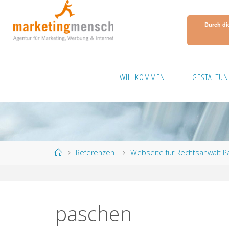
Skip
to
Durch di
content
WILLKOMMEN
GESTALTUN
Home
Referenzen
Webseite für Rechtsanwalt 
paschen