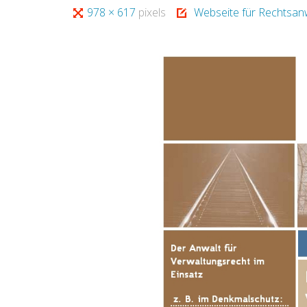
Full
978 × 617
pixels
Webseite für Rechtsan
size