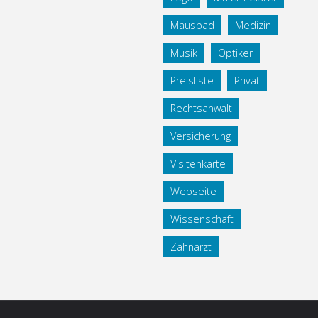
Mauspad
Medizin
Musik
Optiker
Preisliste
Privat
Rechtsanwalt
Versicherung
Visitenkarte
Webseite
Wissenschaft
Zahnarzt