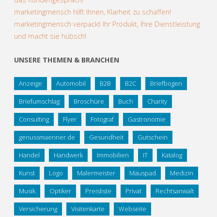
marketingmensch hilft Ihnen, Klarheit zu schaffen!
marketingmensch verpackt Ihr Produkt, Ihre Dienstleistung
und macht sie hübsch!
UNSERE THEMEN & BRANCHEN
Anzeige
Automobil
B2B
B2C
Briefbogen
Briefumschlag
Broschüre
Buch
Charity
Consulting
Flyer
Fotograf
Gastronomie
genussmaenner.de
Gesundheit
Gutschein
Handel
Handwerk
Immobilien
IT
Katalog
Kunst
Logo
Malermeister
Mauspad
Medizin
Musik
Optiker
Preisliste
Privat
Rechtsanwalt
Versicherung
Visitenkarte
Webseite