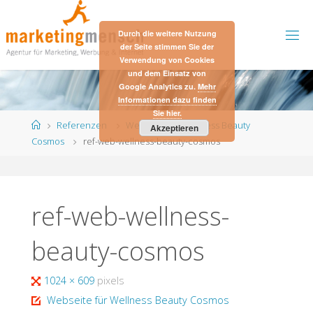
Skip
to
Durch die weitere Nutzung
content
der Seite stimmen Sie der
Verwendung von Cookies
und dem Einsatz von
Google Analytics zu.
Mehr
Informationen dazu finden
Sie hier.
Home
Referenzen
Webseite für Wellness Beauty
Akzeptieren
Cosmos
ref-web-wellness-beauty-cosmos
ref-web-wellness-
beauty-cosmos
Full
1024 × 609
pixels
size
Webseite für Wellness Beauty Cosmos