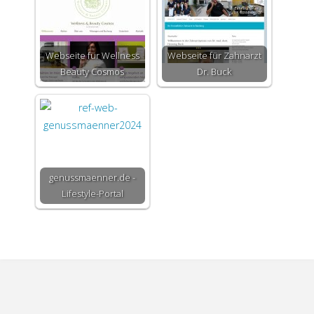
Webseite für Wellness
Webseite für Zahnarzt
Beauty Cosmos
Dr. Buck
genussmaenner.de -
Lifestyle-Portal