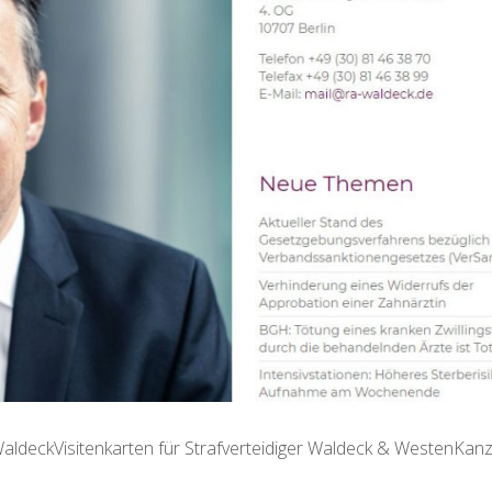
ldeckVisitenkarten für Strafverteidiger Waldeck & WestenKanzl