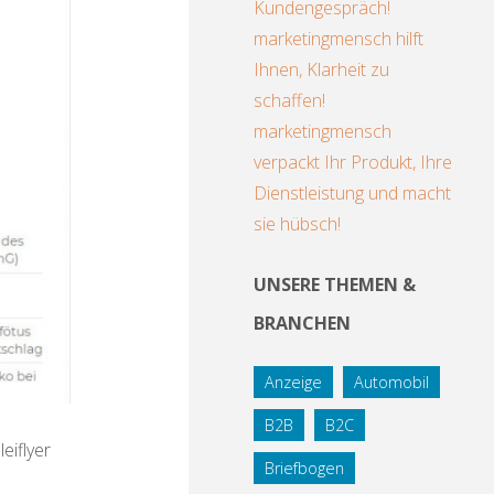
Kundengespräch!
marketingmensch hilft
Ihnen, Klarheit zu
schaffen!
marketingmensch
verpackt Ihr Produkt, Ihre
Dienstleistung und macht
sie hübsch!
UNSERE THEMEN &
BRANCHEN
Anzeige
Automobil
B2B
B2C
eiflyer
Briefbogen