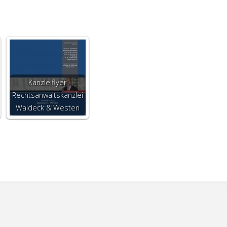
Kanzleiflyer
Rechtsanwaltskanzlei
Waldeck & Westen