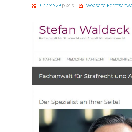
Full
1072 × 929
pixels
Webseite Rechtsanwal
size