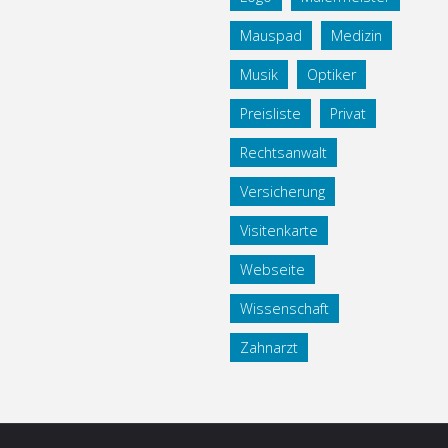
Mauspad
Medizin
Musik
Optiker
Preisliste
Privat
Rechtsanwalt
Versicherung
Visitenkarte
Webseite
Wissenschaft
Zahnarzt