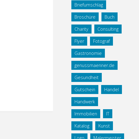
Briefumschlag
Broschüre
Buch
Charity
Consulting
Flyer
Fotograf
Gastronomie
genussmaenner.de
Gesundheit
Gutschein
Handel
Handwerk
Immobilien
IT
Katalog
Kunst
Logo
Malermeister