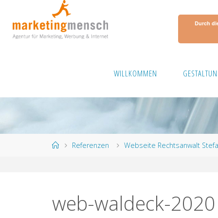
Skip
to
Durch di
content
WILLKOMMEN
GESTALTUN
Home
Referenzen
Webseite Rechtsanwalt Stef
web-waldeck-2020