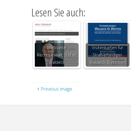
Lesen Sie auch:
Webseite
Visitenkarten für
Rechtsanwalt Stefan
Strafverteidiger
Waldeck
Waldeck & Westen
Previous image