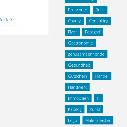
Broschüre
Buch
Buck
Charity
Consulting
Flyer
Fotograf
Gastronomie
genussmaenner.de
Gesundheit
Gutschein
Handel
Handwerk
Immobilien
IT
Katalog
Kunst
Logo
Malermeister