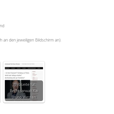
end
 an den jeweiligen Bildschirm an).
Webseite für
Rechtsanwalt Kai
Bruno Westen