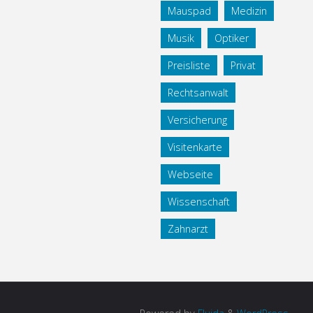
Mauspad
Medizin
Musik
Optiker
Preisliste
Privat
Rechtsanwalt
Versicherung
Visitenkarte
Webseite
Wissenschaft
Zahnarzt