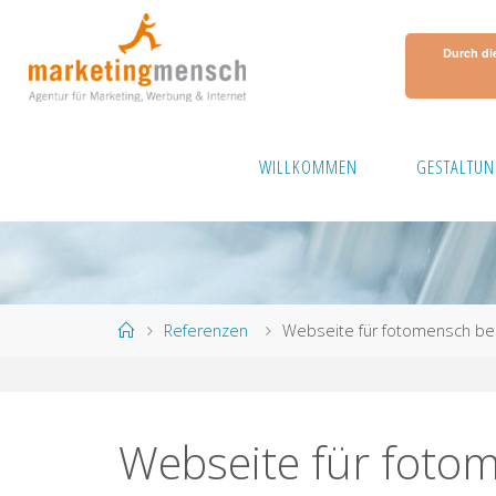
Skip
to
Durch di
content
WILLKOMMEN
GESTALTUN
Home
Referenzen
Webseite für fotomensch ber
Webseite für fotom